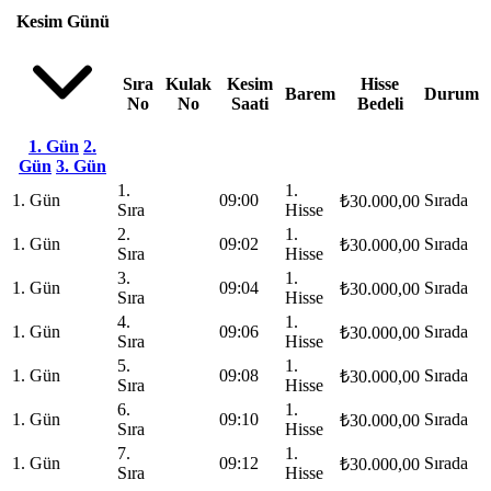
Kesim Günü
Sıra
Kulak
Kesim
Hisse
Barem
Durum
No
No
Saati
Bedeli
1. Gün
2.
Gün
3. Gün
1.
1.
1. Gün
09:00
Sırada
₺30.000,00
Sıra
Hisse
2.
1.
1. Gün
09:02
Sırada
₺30.000,00
Sıra
Hisse
3.
1.
1. Gün
09:04
Sırada
₺30.000,00
Sıra
Hisse
4.
1.
1. Gün
09:06
Sırada
₺30.000,00
Sıra
Hisse
5.
1.
1. Gün
09:08
Sırada
₺30.000,00
Sıra
Hisse
6.
1.
1. Gün
09:10
Sırada
₺30.000,00
Sıra
Hisse
7.
1.
1. Gün
09:12
Sırada
₺30.000,00
Sıra
Hisse