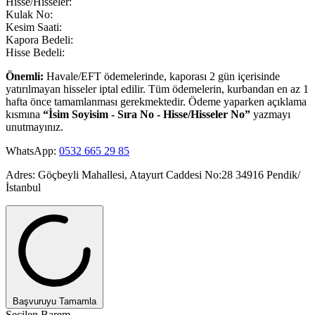
Hisse/Hisseler:
Kulak No:
Kesim Saati:
Kapora Bedeli:
Hisse Bedeli:
Önemli:
Havale/EFT ödemelerinde, kaporası 2 gün içerisinde
yatırılmayan hisseler iptal edilir.
Tüm ödemelerin, kurbandan en az 1
hafta önce tamamlanması gerekmektedir.
Ödeme yaparken açıklama
kısmına
“İsim Soyisim - Sıra No - Hisse/Hisseler No”
yazmayı
unutmayınız.
WhatsApp:
0532 665 29 85
Adres:
Göçbeyli Mahallesi, Atayurt Caddesi No:28 34916 Pendik/
İstanbul
Başvuruyu Tamamla
Seçilen Barem